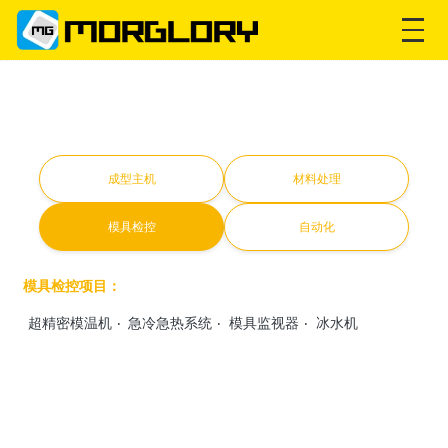
塑膠模溫機與模具檢控設備｜H
成型主机
材料处理
模具检控
自动化
模具检控项目：
超精密模温机
‧
急冷急热系统
‧
模具监视器
‧
冰水机