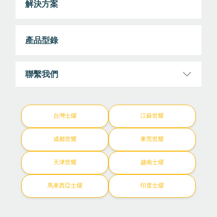
解決方案
產品型錄
聯繫我們
台灣士燿
江蘇世耀
成都世耀
東莞世耀
天津世耀
越南士燿
馬來西亞士燿
印度士燿