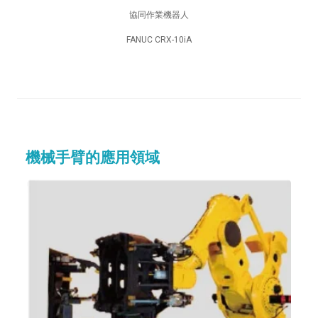
協同作業機器人
FANUC CRX-10iA
機械手臂的應用領域