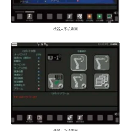
機器人系統畫面
機器人系統畫面