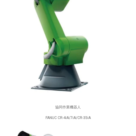
協同作業機器人
FANUC CR-4iA/7iA/CR-35iA