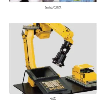
食品拾取擺放
檢查