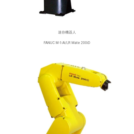
迷你機器人
FANUC M-1iA/LR Mate 200iD